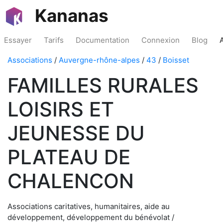
Kananas
Essayer
Tarifs
Documentation
Connexion
Blog
Associations
/
Auvergne-rhône-alpes
/
43
/
Boisset
FAMILLES RURALES
LOISIRS ET
JEUNESSE DU
PLATEAU DE
CHALENCON
Associations caritatives, humanitaires, aide au
développement, développement du bénévolat /