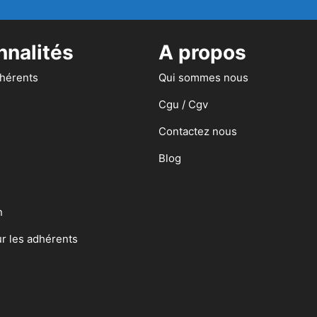
nnalités
A propos
dhérents
Qui sommes nous
Cgu / Cgv
Contactez nous
Blog
n
ur les adhérents