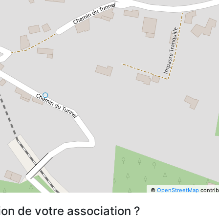
©
OpenStreetMap
contrib
ion de votre association ?