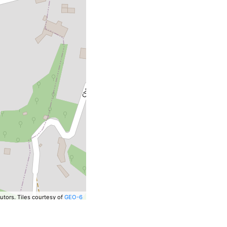
utors.
Tiles courtesy of
GEO-6