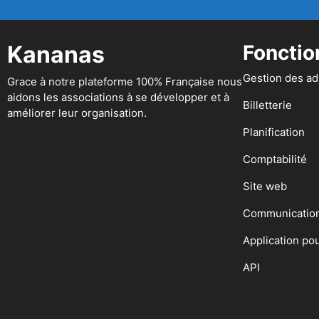
Kananas
Fonctio
Gestion des a
Grace à notre plateforme 100% Française nous
aidons les associations à se développer et à
Billetterie
améliorer leur organisation.
Planification
Comptabilité
Site web
Communicatio
Application po
API