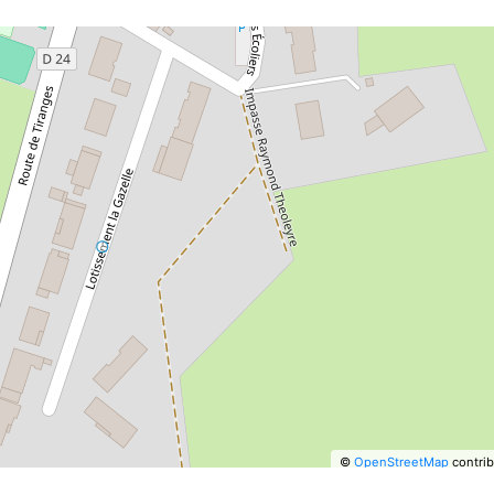
©
OpenStreetMap
contrib