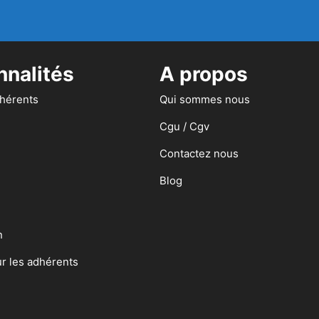
nnalités
A propos
dhérents
Qui sommes nous
Cgu / Cgv
Contactez nous
Blog
n
ur les adhérents