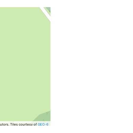
utors.
Tiles courtesy of
GEO-6