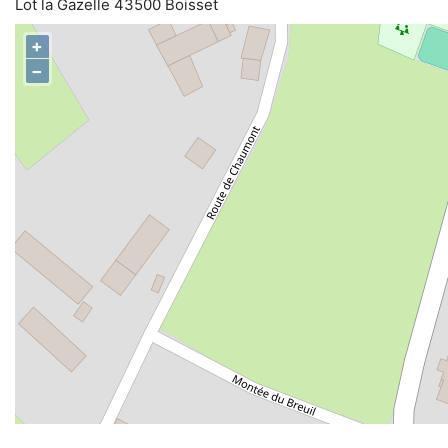
Lot la Gazelle 43500 Boisset
+
−