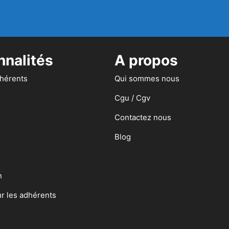
nnalités
A propos
dhérents
Qui sommes nous
Cgu / Cgv
Contactez nous
Blog
n
ur les adhérents