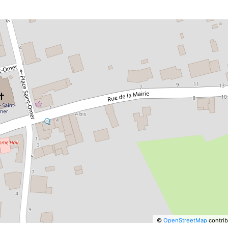
©
OpenStreetMap
contrib