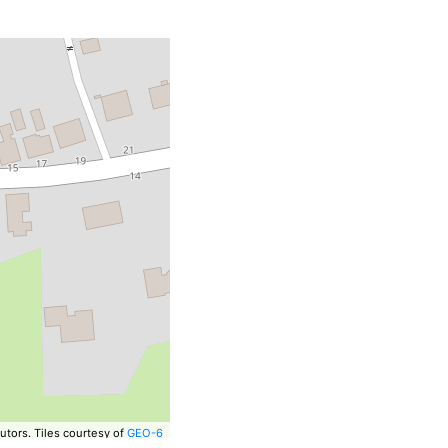
utors.
Tiles courtesy of
GEO-6