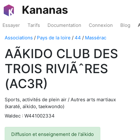
Kananas
Essayer
Tarifs
Documentation
Connexion
Blog
Associations
/
Pays de la loire
/
44
/
Massérac
AÃKIDO CLUB DES
TROIS RIVIÃˆRES
(AC3R)
Sports, activités de plein air / Autres arts martiaux
(karaté, aïkido, taekwondo)
Waldec : W441002334
Diffusion et enseignement de l'aïkido