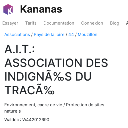
Kananas
Essayer
Tarifs
Documentation
Connexion
Blog
Associations
/
Pays de la loire
/
44
/
Mouzillon
A.I.T.:
ASSOCIATION DES
INDIGNÃ‰S DU
TRACÃ‰
Environnement, cadre de vie / Protection de sites
naturels
Waldec : W442012690