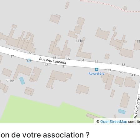
©
OpenStreetMap
contrib
ion de votre association ?