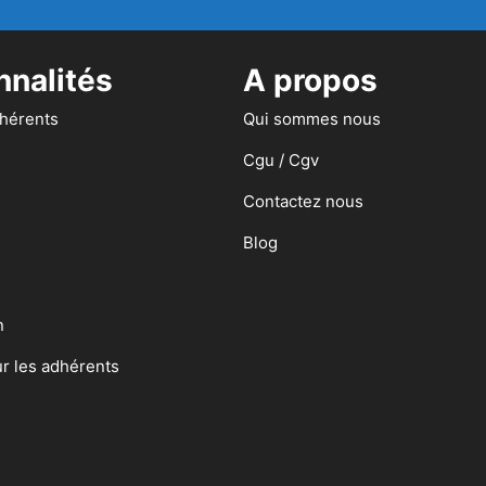
nnalités
A propos
dhérents
Qui sommes nous
Cgu / Cgv
Contactez nous
Blog
n
ur les adhérents