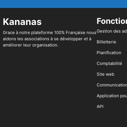
Kananas
Fonctio
Gestion des a
Grace à notre plateforme 100% Française nous
aidons les associations à se développer et à
Billetterie
améliorer leur organisation.
Planification
Comptabilité
Site web
Communicatio
Application po
API