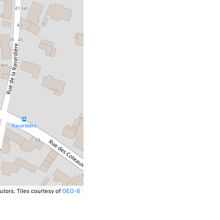
utors.
Tiles courtesy of
GEO-6