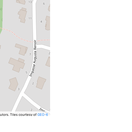
utors.
Tiles courtesy of
GEO-6