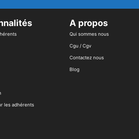
nnalités
A propos
dhérents
Qui sommes nous
Cgu / Cgv
Contactez nous
Blog
n
ur les adhérents