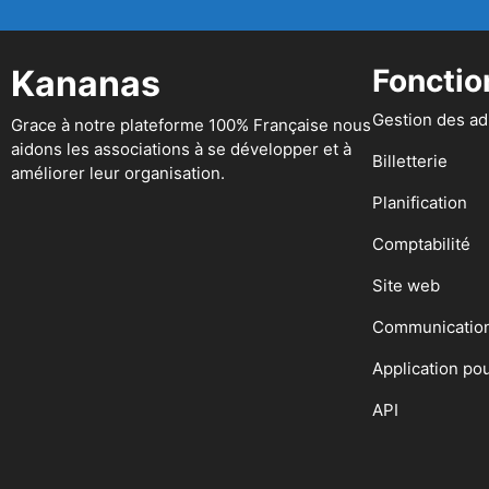
Kananas
Fonctio
Gestion des a
Grace à notre plateforme 100% Française nous
aidons les associations à se développer et à
Billetterie
améliorer leur organisation.
Planification
Comptabilité
Site web
Communicatio
Application po
API