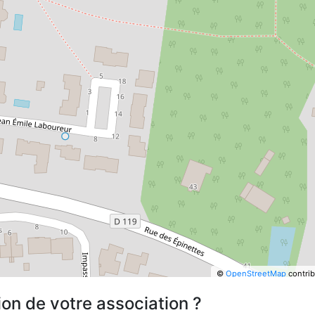
©
OpenStreetMap
contrib
ion de votre association ?