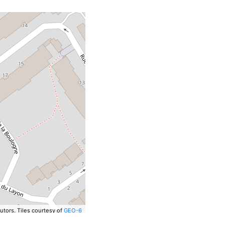
utors.
Tiles courtesy of
GEO-6