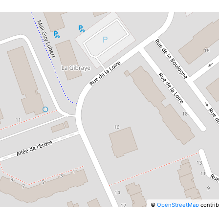
©
OpenStreetMap
contrib