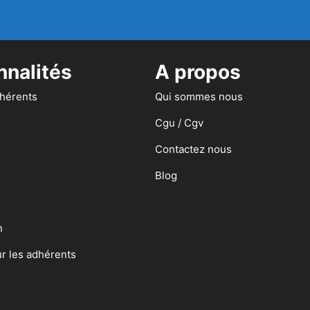
nnalités
A propos
dhérents
Qui sommes nous
Cgu / Cgv
Contactez nous
Blog
n
ur les adhérents