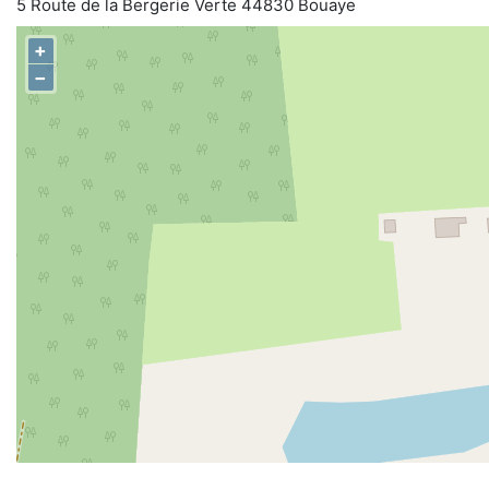
5 Route de la Bergerie Verte 44830 Bouaye
+
−