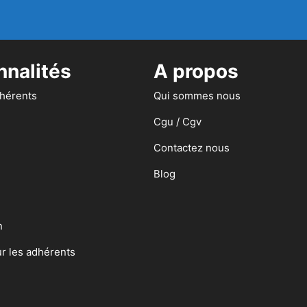
nnalités
A propos
dhérents
Qui sommes nous
Cgu / Cgv
Contactez nous
Blog
n
ur les adhérents