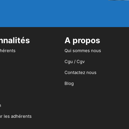
nnalités
A propos
dhérents
Qui sommes nous
Cgu / Cgv
Contactez nous
Blog
n
ur les adhérents