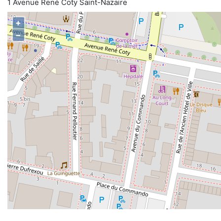
1 Avenue René Coty Saint-Nazaire
+
−