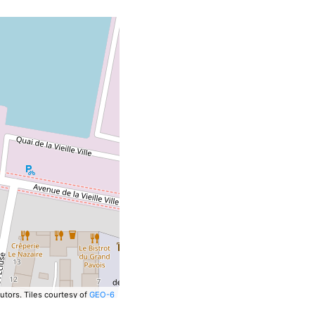
utors.
Tiles courtesy of
GEO-6