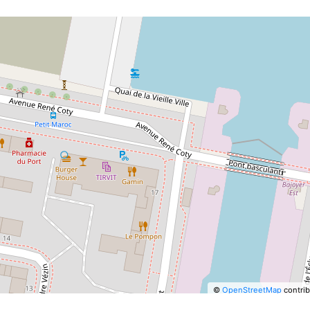
©
OpenStreetMap
contrib