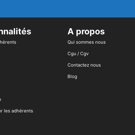
nnalités
A propos
dhérents
Qui sommes nous
Cgu / Cgv
Contactez nous
Blog
n
ur les adhérents