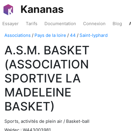
Kananas
Essayer
Tarifs
Documentation
Connexion
Blog
Associations
/
Pays de la loire
/
44
/
Saint-lyphard
A.S.M. BASKET
(ASSOCIATION
SPORTIVE LA
MADELEINE
BASKET)
Sports, activités de plein air / Basket-ball
Waldec : W443003981