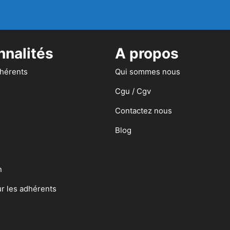
nnalités
A propos
dhérents
Qui sommes nous
Cgu / Cgv
Contactez nous
Blog
n
ur les adhérents