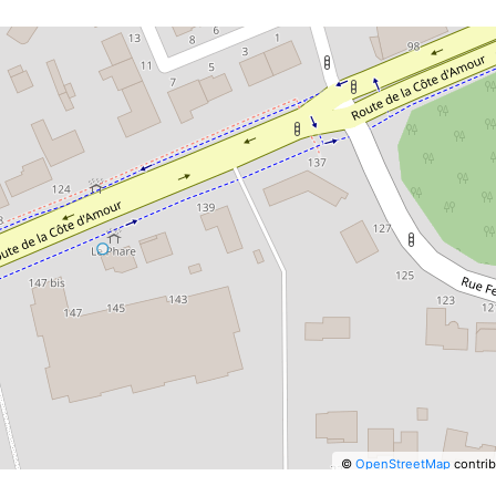
©
OpenStreetMap
contrib