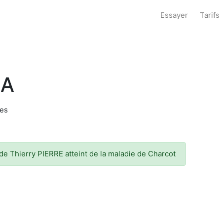
Essayer
Tarifs
LA
des
 de Thierry PIERRE atteint de la maladie de Charcot