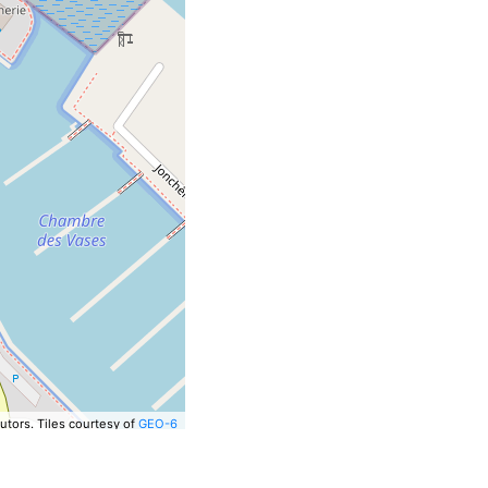
utors.
Tiles courtesy of
GEO-6