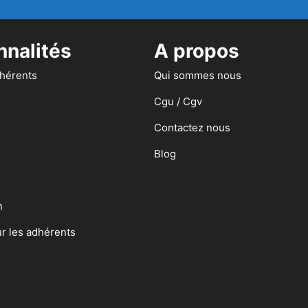
nnalités
A propos
dhérents
Qui sommes nous
Cgu / Cgv
Contactez nous
Blog
n
ur les adhérents