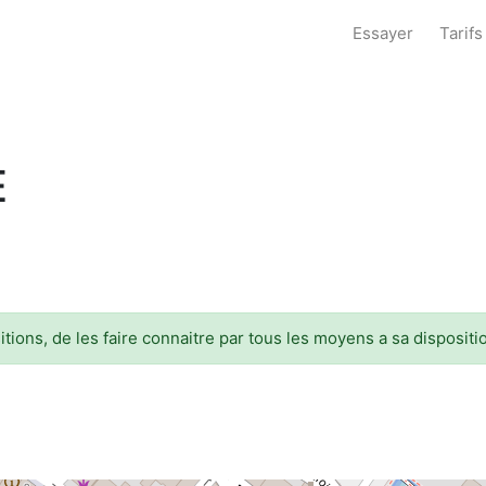
Essayer
Tarifs
E
ions, de les faire connaitre par tous les moyens a sa disposition