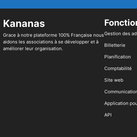
Kananas
Fonctio
Gestion des a
Grace à notre plateforme 100% Française nous
aidons les associations à se développer et à
Billetterie
améliorer leur organisation.
Planification
Comptabilité
Site web
Communicatio
Application po
API