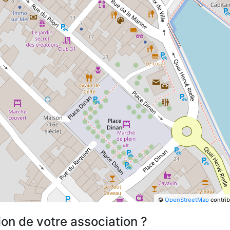
©
OpenStreetMap
contrib
ion de votre association ?