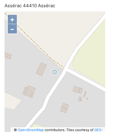
Assérac 44410 Assérac
+
−
©
OpenStreetMap
contributors.
Tiles courtesy of
GEO-
6