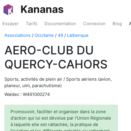
Kananas
Essayer
Tarifs
Documentation
Connexion
Blog
Associations
/
Occitanie
/
46
/
Lalbenque
AERO-CLUB DU
QUERCY-CAHORS
Sports, activités de plein air / Sports aériens (avion,
planeur, ulm, parachutisme)
Waldec : W461000274
Promouvoir, faciliter et organiser dans la zone
d'action qui lui est dévolue par l'Union Régionale
à laquelle elle est rattachée, la pratique de
l'aviation et les différents activités s'y rattachant,