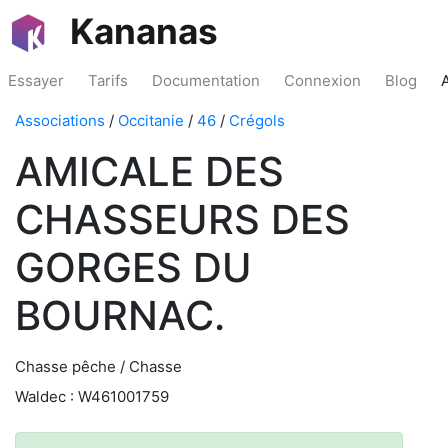
Kananas
Essayer
Tarifs
Documentation
Connexion
Blog
Associations
/
Occitanie
/
46
/
Crégols
AMICALE DES
CHASSEURS DES
GORGES DU
BOURNAC.
Chasse pêche / Chasse
Waldec : W461001759