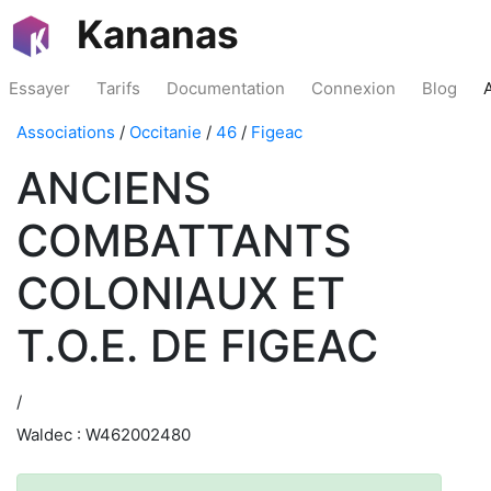
Kananas
Essayer
Tarifs
Documentation
Connexion
Blog
Associations
/
Occitanie
/
46
/
Figeac
ANCIENS
COMBATTANTS
COLONIAUX ET
T.O.E. DE FIGEAC
/
Waldec : W462002480