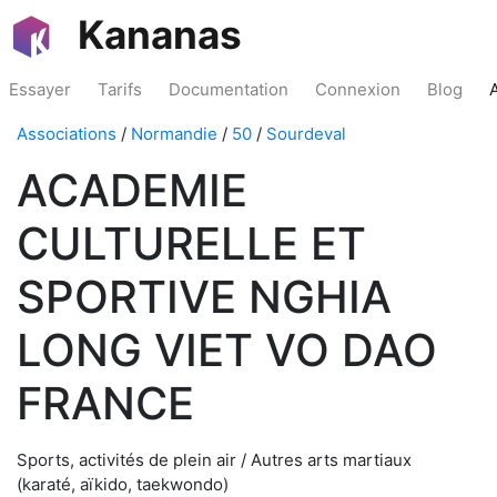
Kananas
Essayer
Tarifs
Documentation
Connexion
Blog
Associations
/
Normandie
/
50
/
Sourdeval
ACADEMIE
CULTURELLE ET
SPORTIVE NGHIA
LONG VIET VO DAO
FRANCE
Sports, activités de plein air / Autres arts martiaux
(karaté, aïkido, taekwondo)