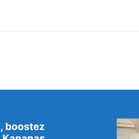
, boostez
c Kananas