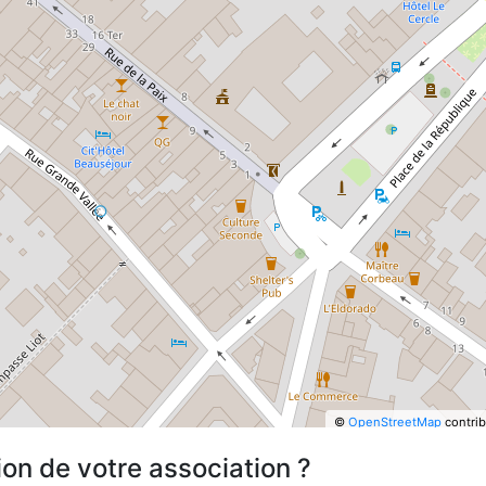
©
OpenStreetMap
contrib
ion de votre association ?