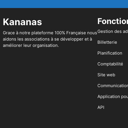
Kananas
Fonctio
Gestion des a
Grace à notre plateforme 100% Française nous
aidons les associations à se développer et à
Billetterie
améliorer leur organisation.
Planification
Comptabilité
Site web
Communicatio
Application po
API