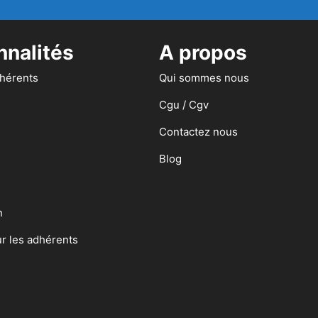
nnalités
A propos
dhérents
Qui sommes nous
Cgu / Cgv
Contactez nous
Blog
n
ur les adhérents