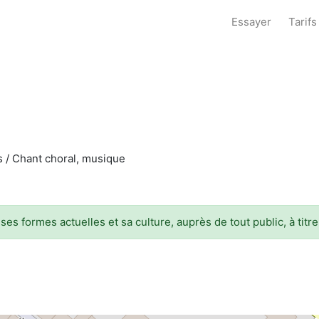
Essayer
Tarifs
es / Chant choral, musique
ses formes actuelles et sa culture, auprès de tout public, à tit