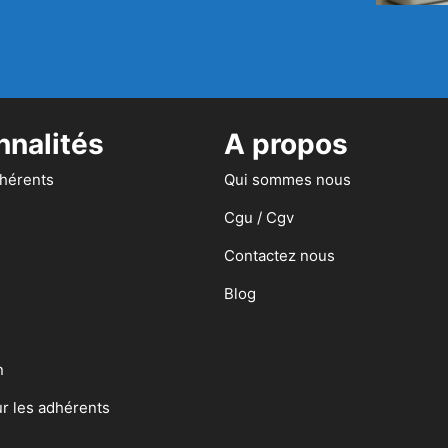
nnalités
A propos
dhérents
Qui sommes nous
Cgu / Cgv
Contactez nous
Blog
n
ur les adhérents