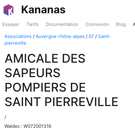
Kananas
Essayer
Tarifs
Documentation
Connexion
Blog
Associations
/
Auvergne-rhône-alpes
/
07
/
Saint-
pierreville
AMICALE DES
SAPEURS
POMPIERS DE
SAINT PIERREVILLE
/
Waldec : W072001316