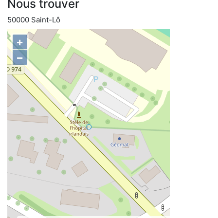
Nous trouver
50000 Saint-Lô
+
−