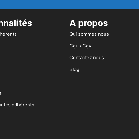
nnalités
A propos
dhérents
Qui sommes nous
Cgu / Cgv
Contactez nous
Blog
n
ur les adhérents