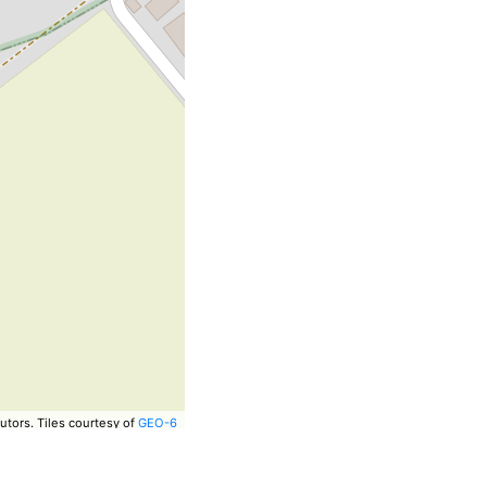
utors.
Tiles courtesy of
GEO-6