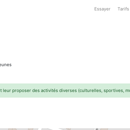
Essayer
Tarifs
jeunes
 et leur proposer des activités diverses (culturelles, sportives, m