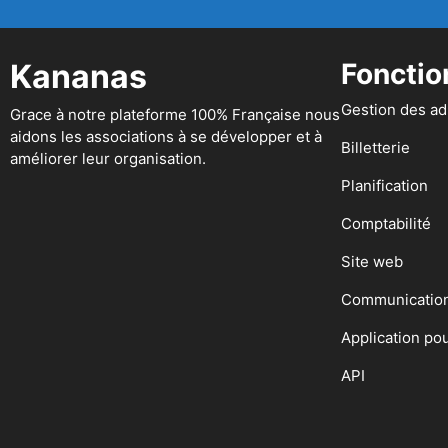
Kananas
Fonctio
Gestion des a
Grace à notre plateforme 100% Française nous
aidons les associations à se développer et à
Billetterie
améliorer leur organisation.
Planification
Comptabilité
Site web
Communicatio
Application po
API