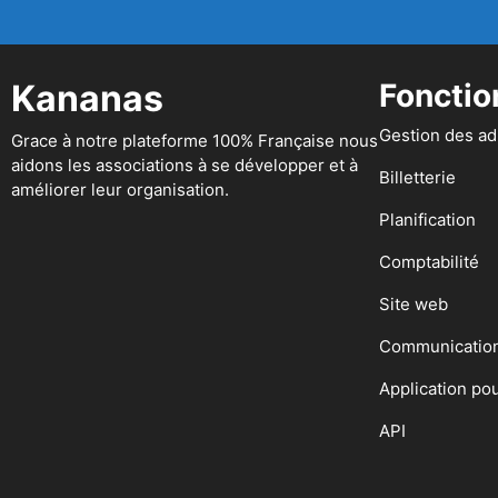
Kananas
Fonctio
Gestion des a
Grace à notre plateforme 100% Française nous
aidons les associations à se développer et à
Billetterie
améliorer leur organisation.
Planification
Comptabilité
Site web
Communicatio
Application po
API