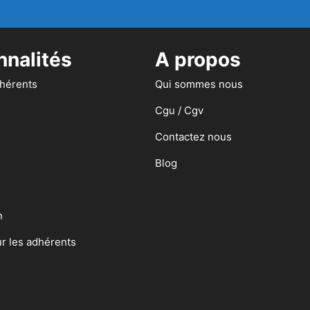
nnalités
A propos
dhérents
Qui sommes nous
Cgu / Cgv
Contactez nous
Blog
n
ur les adhérents