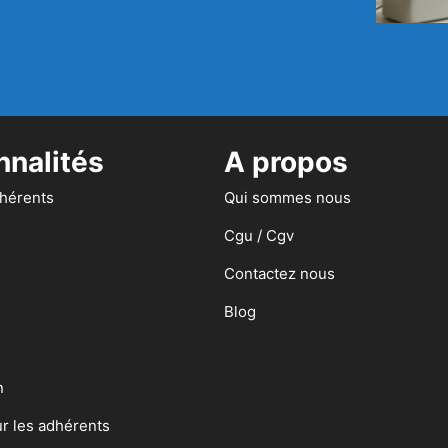
nnalités
A propos
dhérents
Qui sommes nous
Cgu / Cgv
Contactez nous
Blog
n
ur les adhérents