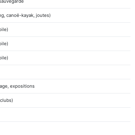
 sauvegarde
ing, canoë-kayak, joutes)
oile)
oile)
oile)
lage, expositions
clubs)