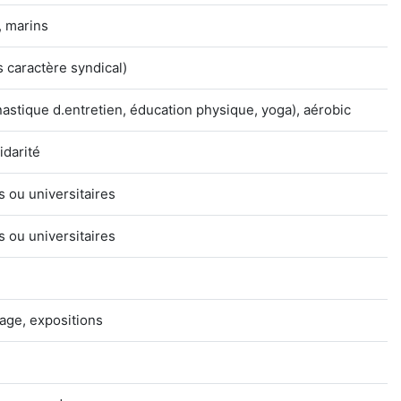
, marins
 caractère syndical)
tique d.entretien, éducation physique, yoga), aérobic
idarité
s ou universitaires
s ou universitaires
lage, expositions