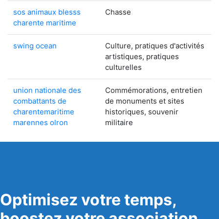
sos animaux blesss
Chasse
charente maritime
swing ocean
Culture, pratiques d'activités
artistiques, pratiques
culturelles
union nationale des
Commémorations, entretien
combattants de
de monuments et sites
charentemaritime
historiques, souvenir
marennes olron
militaire
Optimisez votre temps,
boostez votre association