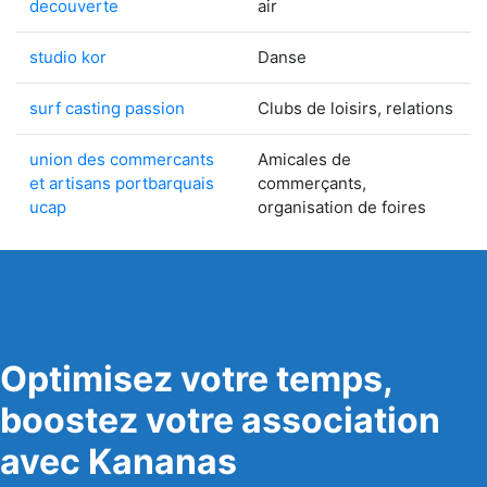
decouverte
air
studio kor
Danse
surf casting passion
Clubs de loisirs, relations
union des commercants
Amicales de
et artisans portbarquais
commerçants,
ucap
organisation de foires
Optimisez votre temps,
boostez votre association
avec Kananas