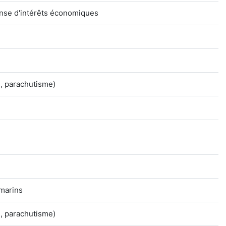
ense d'intérêts économiques
m, parachutisme)
 marins
m, parachutisme)