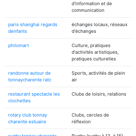
d'information et de
communication
paris shanghai regards
échanges locaux, réseaux
denfants
d'échanges
philomart
Culture, pratiques
d'activités artistiques,
pratiques culturelles
randonne autour de
Sports, activités de plein
tonnaycharente ratc
air
restaurant spectacle les
Clubs de loisirs, relations
clochettes
rotary club tonnay
Clubs, cercles de
charente estuaire
réflexion
rugby tonnay charente
Rugby (rugby à 13, à 15)