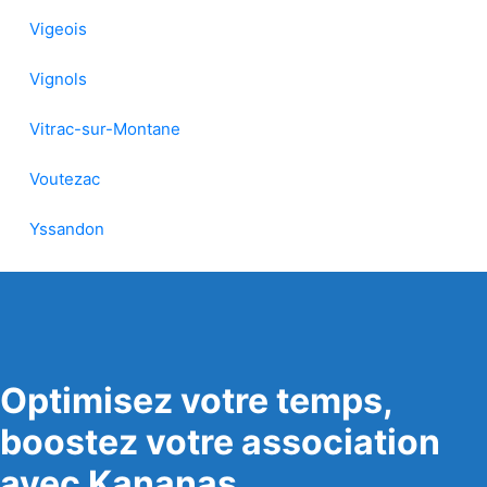
Vigeois
Vignols
Vitrac-sur-Montane
Voutezac
Yssandon
Optimisez votre temps,
boostez votre association
avec Kananas