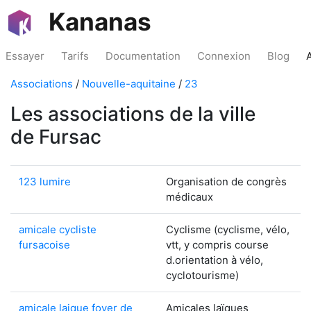
Kananas
Essayer
Tarifs
Documentation
Connexion
Blog
Associations
/
Nouvelle-aquitaine
/
23
Les associations de la ville
de Fursac
123 lumire
Organisation de congrès
médicaux
amicale cycliste
Cyclisme (cyclisme, vélo,
fursacoise
vtt, y compris course
d.orientation à vélo,
cyclotourisme)
amicale laique foyer de
Amicales laïques