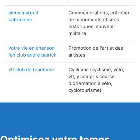
vieux mareuil
Commémorations, entretien
patrimoine
de monuments et sites
historiques, souvenir
militaire
votre vie en chanson
Promotion de l'art et des
fan club andre patrick
artistes
vtt club de brantome
Cyclisme (cyclisme, vélo,
vtt, y compris course
d.orientation à vélo,
cyclotourisme)
Optimisez votre temps,