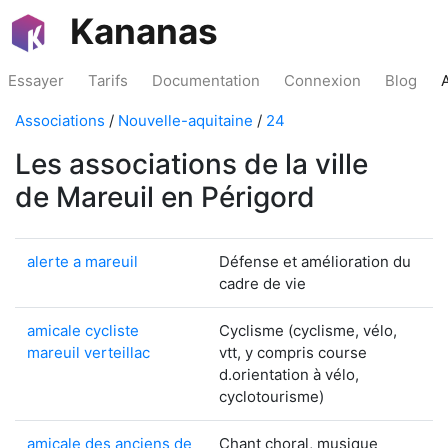
Kananas
Essayer
Tarifs
Documentation
Connexion
Blog
Associations
/
Nouvelle-aquitaine
/
24
Les associations de la ville
de Mareuil en Périgord
alerte a mareuil
Défense et amélioration du
cadre de vie
amicale cycliste
Cyclisme (cyclisme, vélo,
mareuil verteillac
vtt, y compris course
d.orientation à vélo,
cyclotourisme)
amicale des anciens de
Chant choral, musique