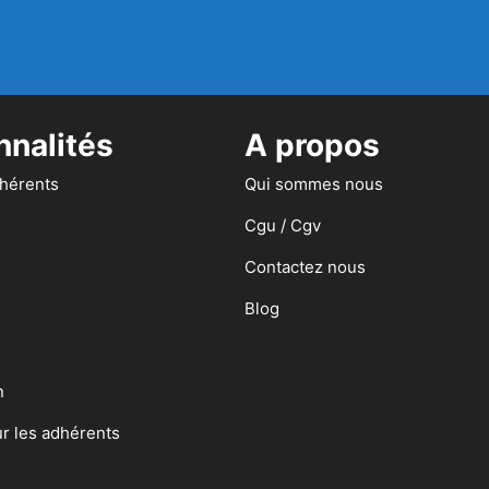
nnalités
A propos
dhérents
Qui sommes nous
Cgu / Cgv
Contactez nous
Blog
n
ur les adhérents