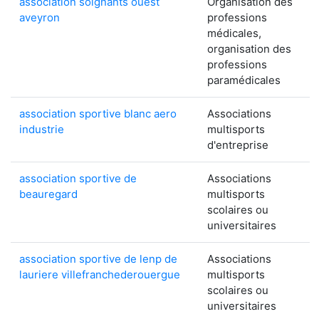
association soignants ouest
Organisation des
aveyron
professions
médicales,
organisation des
professions
paramédicales
association sportive blanc aero
Associations
industrie
multisports
d'entreprise
association sportive de
Associations
beauregard
multisports
scolaires ou
universitaires
association sportive de lenp de
Associations
lauriere villefranchederouergue
multisports
scolaires ou
universitaires