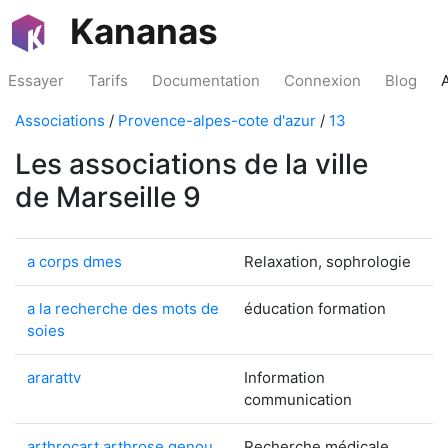
Kananas
Essayer
Tarifs
Documentation
Connexion
Blog
Associations
/
Provence-alpes-cote d'azur
/
13
Les associations de la ville
de Marseille 9
a corps dmes
Relaxation, sophrologie
a la recherche des mots de
éducation formation
soies
ararattv
Information
communication
arthrocart arthrose genou
Recherche médicale