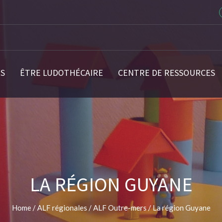
S
ÊTRE LUDOTHÉCAIRE
CENTRE DE RESSOURCES
LA RÉGION GUYANE
Home
/
ALF régionales
/
ALF Outre-mers
/
La région Guyane