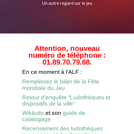
Un autre regard sur le jeu
Attention, nouveau
numéro de téléphone :
01.89.70.79.68.
En ce moment à l’ALF :
Remplissez le bilan de la Fête
mondiale du Jeu
Retour d’enquête “Ludothèques et
dispositifs de la ville”
Wikiludo
et son
guide de
catalogage
Recensement des ludothèques