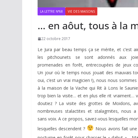
LA LETTRE N°68
VIE DES MAISONS
… en aôut, tous à la 
22 octobre 2017
Le Jura par beau temps ça se mérite, et c’est ai
les pitchounets se sont adonnés aux joi
promenades en forêt, entrecoupées de jeux coll
Un jour où le temps nous jouait des mauvais tou
oui, c’est un vrai magicien !), nous nous sommes
à la maison de la Vache qui Rit à Lons le Saunie
trop bien la visite… et en plus elle rit vraiment…
doutiez ? La visite des grottes de Moidons, a
nombreuses stalactites et stalagmites, nous a 
sans voix. A ce propos, savez-vous lesquelles mon
lesquelles descendent ?
Nous avons fait une
nocturne en forêt pour chasser le « dahut »… Ma