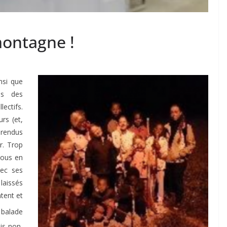
montagne !
nsi que
es des
ectifs.
rs (et,
 rendus
r. Trop
 vous en
vec ses
laissés
tent et
 balade
is non,