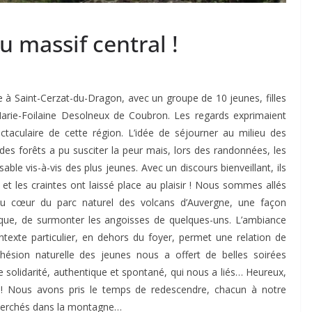
 massif central !
 à Saint-Cerzat-du-Dragon, avec un groupe de 10 jeunes, filles
rie-Foilaine Desolneux de Coubron. Les regards exprimaient
taculaire de cette région. L’idée de séjourner au milieu des
des forêts a pu susciter la peur mais, lors des randonnées, les
e vis-à-vis des plus jeunes. Avec un discours bienveillant, ils
e et les craintes ont laissé place au plaisir ! Nous sommes allés
té au cœur du parc naturel des volcans d’Auvergne, une façon
gique, de surmonter les angoisses de quelques-uns. L’ambiance
contexte particulier, en dehors du foyer, permet une relation de
cohésion naturelle des jeunes nous a offert de belles soirées
solidarité, authentique et spontané, qui nous a liés… Heureux,
 ! Nous avons pris le temps de redescendre, chacun à notre
s perchés dans la montagne…