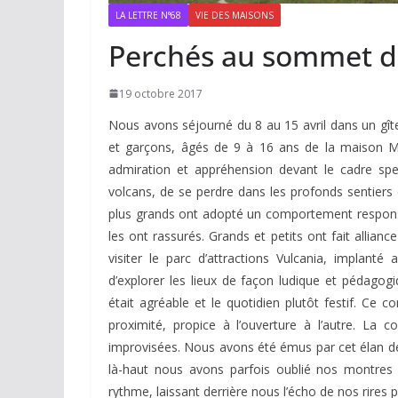
LA LETTRE N°68
VIE DES MAISONS
Perchés au sommet du
19 octobre 2017
Nous avons séjourné du 8 au 15 avril dans un gîte
et garçons, âgés de 9 à 16 ans de la maison Ma
admiration et appréhension devant le cadre spec
volcans, de se perdre dans les profonds sentiers 
plus grands ont adopté un comportement responsabl
les ont rassurés. Grands et petits ont fait allianc
visiter le parc d’attractions Vulcania, implan
d’explorer les lieux de façon ludique et pédago
était agréable et le quotidien plutôt festif. Ce 
proximité, propice à l’ouverture à l’autre. La 
improvisées. Nous avons été émus par cet élan de 
là-haut nous avons parfois oublié nos montres
rythme, laissant derrière nous l’écho de nos rire