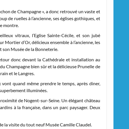
Bouchon de Champagne », a donc retrouvé un vaste et
p de ruelles à l’ancienne, ses églises gothiques, et
se montre.
lleux vitraux, l’Eglise Sainte-Cécile, et son jubé
ur Mortier d’Or, délicieux ensemble à l’ancienne, les
 et son Musée de la Bonneterie.
etour donc devant la Cathédrale et installation au
 du Champagne bien sûr et la délicieuse Prunelle de
ain et le Langres.
ux vont quand même prendre le temps, après diner,
es superbement illuminées.
 proximité de Nogent-sur-Seine. Un élégant château
rdins à la française, dans un parc paysager. Deux
e la visite du tout neuf Musée Camille Claudel.