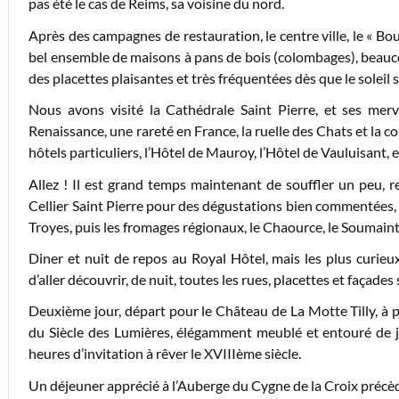
pas été le cas de Reims, sa voisine du nord.
Après des campagnes de restauration, le centre ville, le « 
bel ensemble de maisons à pans de bois (colombages), beaucou
des placettes plaisantes et très fréquentées dès que le soleil 
Nous avons visité la Cathédrale Saint Pierre, et ses mervei
Renaissance, une rareté en France, la ruelle des Chats et la co
hôtels particuliers, l’Hôtel de Mauroy, l’Hôtel de Vauluisant,
Allez ! Il est grand temps maintenant de souffler un peu, r
Cellier Saint Pierre pour des dégustations bien commentées,
Troyes, puis les fromages régionaux, le Chaource, le Soumaintr
Diner et nuit de repos au Royal Hôtel, mais les plus curie
d’aller découvrir, de nuit, toutes les rues, placettes et façad
Deuxième jour, départ pour le Château de La Motte Tilly, à
du Siècle des Lumières, élégamment meublé et entouré de ja
heures d’invitation à rêver le XVIIIème siècle.
Un déjeuner apprécié à l’Auberge du Cygne de la Croix précèd