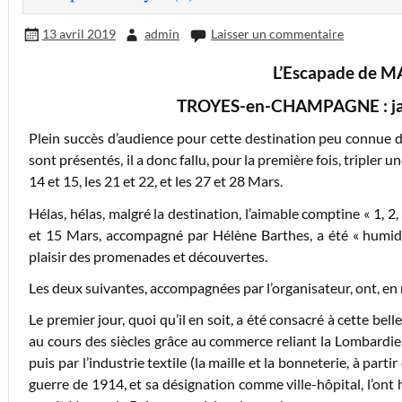
13 avril 2019
admin
Laisser un commentaire
L’Escapade de M
TROYES-en-CHAMPAGNE : jama
Plein succès d’audience pour cette destination peu connue d
sont présentés, il a donc fallu, pour la première fois, triple
14 et 15, les 21 et 22, et les 27 et 28 Mars.
Hélas, hélas, malgré la destination, l’aimable comptine « 1, 2, 
et 15 Mars, accompagné par Hélène Barthes, a été « humide
plaisir des promenades et découvertes.
Les deux suivantes, accompagnées par l’organisateur, ont, en 
Le premier jour, quoi qu’il en soit, a été consacré à cette bel
au cours des siècles grâce au commerce reliant la Lombardi
puis par l’industrie textile (la maille et la bonneterie, à parti
guerre de 1914, et sa désignation comme ville-hôpital, l’ont