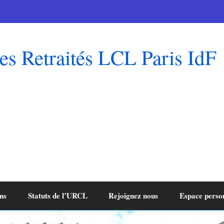
es Retraités LCL Paris IdF
ns
Statuts de l’URCL
Rejoignez nous
Espace perso