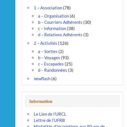
1 – Association
(78)
a – Organisation
(6)
b – Courriers Adhérents
(30)
c – Information
(38)
d – Relations Adhérents
(3)
2 – Activités
(126)
a – Sorties
(2)
b – Voyages
(93)
c – Escapades
(25)
d – Randonnées
(3)
newflash
(6)
Information
Le Lien de l’URCL
Lettre de l’UFRB
Modalités d’inscriptions aux 80 ans de