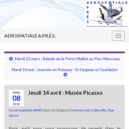
AEROSPATIALE A.P.R.É.S.
Togg
navig
Mardi 22 mars : Balade de la Porte Maillot au Parc Monceau
Mardi 10 mai : Journée en Puisaye : St Fargeau et Guédelon
Jeudi 14 avril : Musée Picasso
MAR
08
2016
De
aerospatiale APRES
dans la catégorie
Commission Culturelle
,
Non
classé
Pour avril, nous vous proposons de revenir dans le