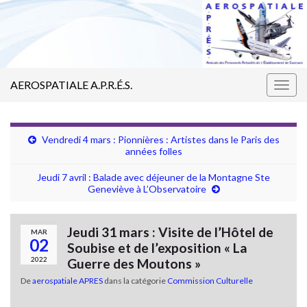
AEROSPATIALE A.P.R.É.S.
Togg
navig
Vendredi 4 mars : Pionnières : Artistes dans le Paris des
années folles
Jeudi 7 avril : Balade avec déjeuner de la Montagne Ste
Geneviève à L’Observatoire
Jeudi 31 mars : Visite de l’Hôtel de
MAR
02
Soubise et de l’exposition « La
2022
Guerre des Moutons »
De
aerospatiale APRES
dans la catégorie
Commission Culturelle