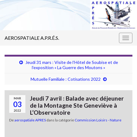
AEROSPATIALE A.P.R.É.S.
Togg
navig
Jeudi 31 mars : Visite de l’Hôtel de Soubise et de
l’exposition « La Guerre des Moutons »
Mutuelle Familiale : Cotisations 2022
Jeudi 7 avril : Balade avec déjeuner
MAR
03
de la Montagne Ste Geneviève à
2022
L’Observatoire
De
aerospatiale APRES
dans la catégorie
Commission Loisirs - Nature