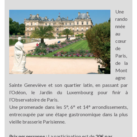
Une
rando
nnée
au
cœur
de
Paris,
de la
Mont
agne
Sainte Geneviève et son quartier latin, en passant par
l’Odéon, le Jardin du Luxembourg pour finir à
l’Observatoire de Paris.
Une promenade dans les 5°, 6° et 14° arrondissements,
entrecoupée par une étape gastronomique dans la plus
vieille brasserie Parisienne.
Prix par personne :
La participation est de
20€ par