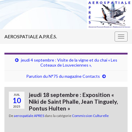
AEROSPATIALE A.P.R.É.S.
Togg
navig
jeudi 4 septembre : Visite de la vigne et du chai « Les
Coteaux de Louveciennes »,
Parution du N°75 du magazine Contacts
jeudi 18 septembre : Exposition «
JUIL
10
Niki de Saint Phalle, Jean Tinguely,
2025
Pontus Hulten »
De
aerospatiale APRES
dans la catégorie
Commission Culturelle