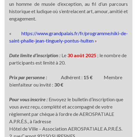
un homme de musée d’exception, au fil d’un parcours
historique et ludique où s’entrelacent art, amour, amitié et
engagement.
«
https://www.grandpalais.fr/fr/programme/niki-de-
saint-phalle-jean-tinguely-pontus-hulten
»
Date limite d’inscription :
Le
30 août 2025
; le nombre de
participants est limité à 20.
Prix par personne :
Adhérent :
15 €
Membre
bienfaiteur ou invité :
30 €
Pour vous inscrire :
Envoyez le bulletin d’inscription que
vous avez reçu, complété et accompagné de votre
règlement par chèque à l’ordre de AEROSPATIALE
A.P.R.É.S., à l’adresse
Hôtel de Ville – Association AEROSPATIALE A.P.R.É.S.
2, rue Carnot 92150 SURESNES.