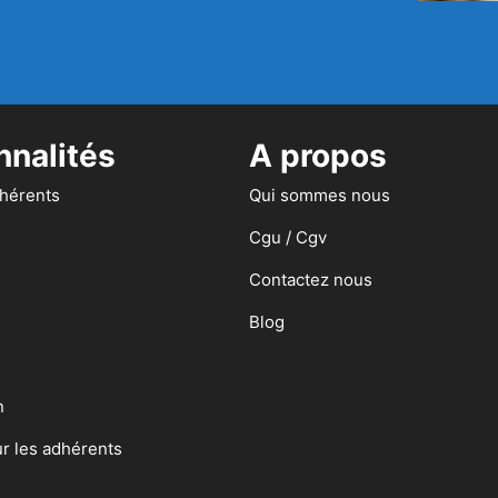
nnalités
A propos
dhérents
Qui sommes nous
Cgu / Cgv
Contactez nous
Blog
n
ur les adhérents