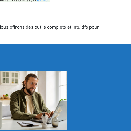
utors.
Tiles courtesy of
GEO-6
us offrons des outils complets et intuitifs pour