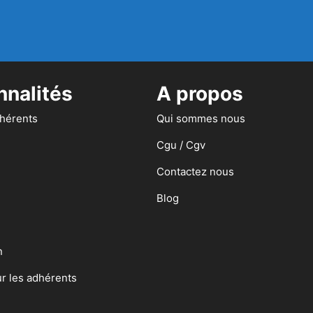
nnalités
A propos
dhérents
Qui sommes nous
Cgu / Cgv
Contactez nous
Blog
n
ur les adhérents