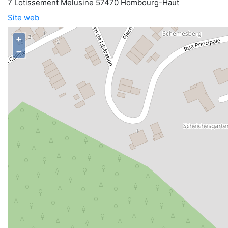
7 Lotissement Melusine 57470 Hombourg-Haut
Site web
+
−